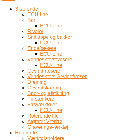
Skærende
ECU-line
Bor
ECU-Line
Rivaler
Snittappe og bakker
ECU-Line
Endefræsere
ECU-Line
Vendeskærsfræsere
ECU-Line
Gevindfræsere
Vendeskærs Gevindfræser
Drejning
Gevindskæring
Spor- og afstikning
Forsænkere
Fasværktøjer
ECU-Line
Roterende file
Afgrater Værktøj
Graveringsværktøj
Holdende
Værktøjsholdere