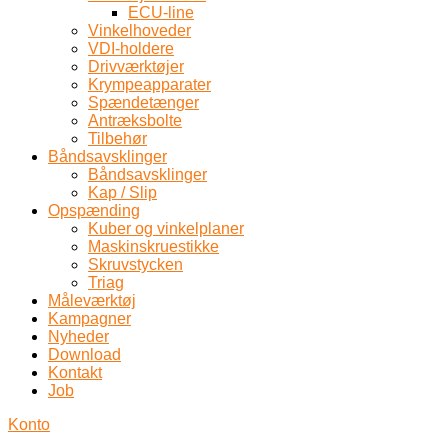
ECU-line
Vinkelhoveder
VDI-holdere
Drivværktøjer
Krympeapparater
Spændetænger
Antræksbolte
Tilbehør
Båndsavsklinger
Båndsavsklinger
Kap / Slip
Opspænding
Kuber og vinkelplaner
Maskinskruestikke
Skruvstycken
Triag
Måleværktøj
Kampagner
Nyheder
Download
Kontakt
Job
Konto