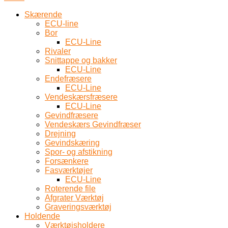
Skærende
ECU-line
Bor
ECU-Line
Rivaler
Snittappe og bakker
ECU-Line
Endefræsere
ECU-Line
Vendeskærsfræsere
ECU-Line
Gevindfræsere
Vendeskærs Gevindfræser
Drejning
Gevindskæring
Spor- og afstikning
Forsænkere
Fasværktøjer
ECU-Line
Roterende file
Afgrater Værktøj
Graveringsværktøj
Holdende
Værktøjsholdere