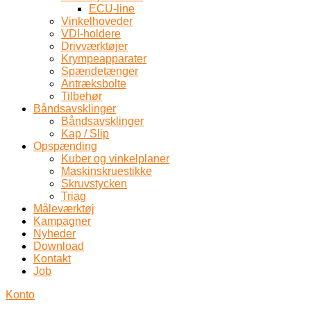
ECU-line
Vinkelhoveder
VDI-holdere
Drivværktøjer
Krympeapparater
Spændetænger
Antræksbolte
Tilbehør
Båndsavsklinger
Båndsavsklinger
Kap / Slip
Opspænding
Kuber og vinkelplaner
Maskinskruestikke
Skruvstycken
Triag
Måleværktøj
Kampagner
Nyheder
Download
Kontakt
Job
Konto