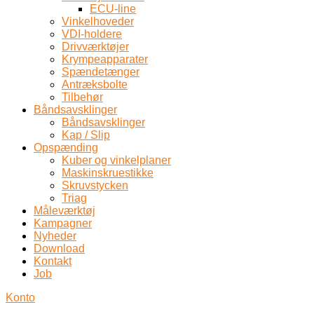
ECU-line
Vinkelhoveder
VDI-holdere
Drivværktøjer
Krympeapparater
Spændetænger
Antræksbolte
Tilbehør
Båndsavsklinger
Båndsavsklinger
Kap / Slip
Opspænding
Kuber og vinkelplaner
Maskinskruestikke
Skruvstycken
Triag
Måleværktøj
Kampagner
Nyheder
Download
Kontakt
Job
Konto