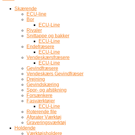
Skærende
ECU-line
Bor
ECU-Line
Rivaler
Snittappe og bakker
ECU-Line
Endefræsere
ECU-Line
Vendeskærsfræsere
ECU-Line
Gevindfræsere
Vendeskærs Gevindfræser
Drejning
Gevindskæring
Spor- og afstikning
Forsænkere
Fasværktøjer
ECU-Line
Roterende file
Afgrater Værktøj
Graveringsværktøj
Holdende
Værktøjsholdere