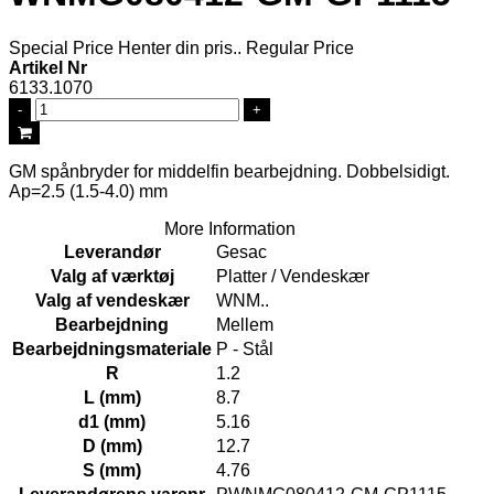
Special Price
Henter din pris..
Regular Price
Artikel Nr
6133.1070
-
+
GM spånbryder for middelfin bearbejdning. Dobbelsidigt.
Ap=2.5 (1.5-4.0) mm
More Information
Leverandør
Gesac
Valg af værktøj
Platter / Vendeskær
Valg af vendeskær
WNM..
Bearbejdning
Mellem
Bearbejdningsmateriale
P - Stål
R
1.2
L (mm)
8.7
d1 (mm)
5.16
D (mm)
12.7
S (mm)
4.76