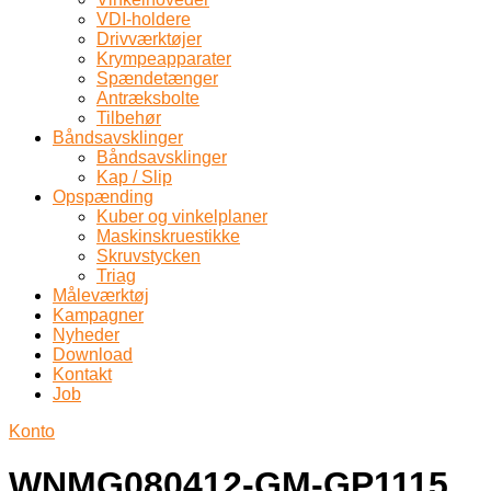
VDI-holdere
Drivværktøjer
Krympeapparater
Spændetænger
Antræksbolte
Tilbehør
Båndsavsklinger
Båndsavsklinger
Kap / Slip
Opspænding
Kuber og vinkelplaner
Maskinskruestikke
Skruvstycken
Triag
Måleværktøj
Kampagner
Nyheder
Download
Kontakt
Job
Konto
WNMG080412-GM-GP1115