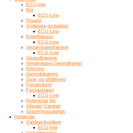
ECU-line
Bor
ECU-Line
Rivaler
Snittappe og bakker
ECU-Line
Endefræsere
ECU-Line
Vendeskærsfræsere
ECU-Line
Gevindfræsere
Vendeskærs Gevindfræser
Drejning
Gevindskæring
Spor- og afstikning
Forsænkere
Fasværktøjer
ECU-Line
Roterende file
Afgrater Værktøj
Graveringsværktøj
Holdende
Værktøjsholdere
ECU-line
Vinkelhoveder