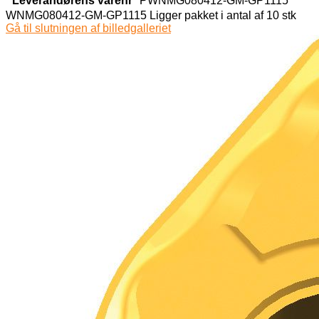
Leverandørens varenr
PWNMG080412-GM-GP1115
WNMG080412-GM-GP1115 Ligger pakket i antal af 10 stk
Gå til slutningen af billedgalleriet