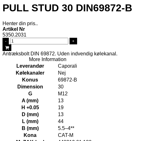
PULL STUD 30 DIN69872-B
Henter din pris..
Artikel Nr
5350.2031
-
+
Antræksbolt DIN 69872. Uden indvendig kølekanal.
More Information
Leverandør
Caporali
Kølekanaler
Nej
Konus
69872-B
Dimension
30
G
M12
A (mm)
13
H +0.05
19
D (mm)
13
L (mm)
44
B (mm)
5.5–4**
Kona
CAT-M