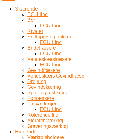
Skærende
ECU-line
Bor
ECU-Line
Rivaler
Snittappe og bakker
ECU-Line
Endefræsere
ECU-Line
Vendeskærsfræsere
ECU-Line
Gevindfræsere
Vendeskærs Gevindfræser
Drejning
Gevindskæring
Spor- og afstikning
Forsænkere
Fasværktøjer
ECU-Line
Roterende file
Afgrater Værktøj
Graveringsværktøj
Holdende
Værktøjsholdere