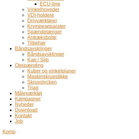
ECU-line
Vinkelhoveder
VDI-holdere
Drivværktøjer
Krympeapparater
Spændetænger
Antræksbolte
Tilbehør
Båndsavsklinger
Båndsavsklinger
Kap / Slip
Opspænding
Kuber og vinkelplaner
Maskinskruestikke
Skruvstycken
Triag
Måleværktøj
Kampagner
Nyheder
Download
Kontakt
Job
Konto